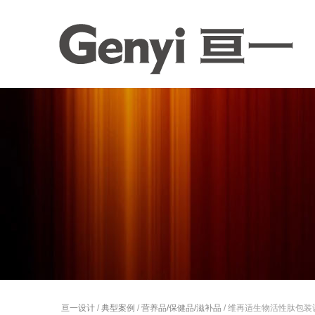
亘一设计
/
典型案例
/
营养品/保健品/滋补品
/ 维再适生物活性肽包装