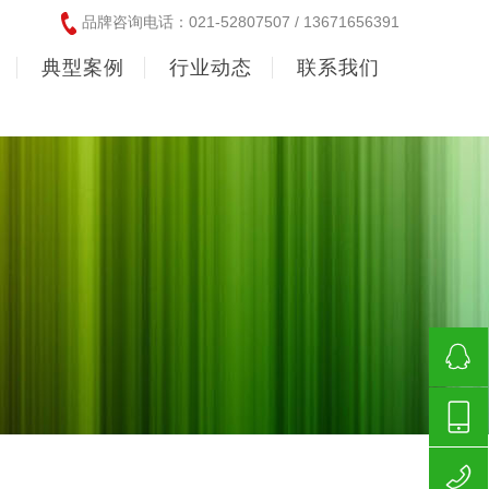
品牌咨询电话：021-52807507 / 13671656391
典型案例
行业动态
联系我们
358598
136716