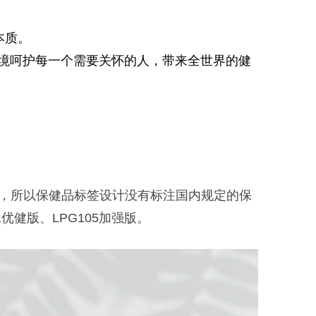
本质。
境呵护每一个需要关怀的人，带来全世界的健
售，所以保健品
标签
设计没有标注国内规定的保
1
优健版、
LPG105
加强版。