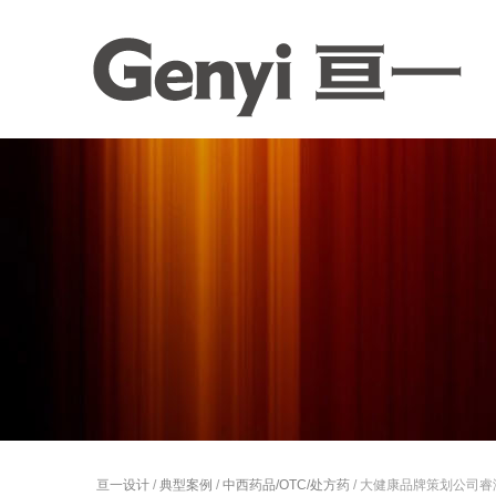
亘一设计
/
典型案例
/
中西药品/OTC/处方药
/ 大健康品牌策划公司