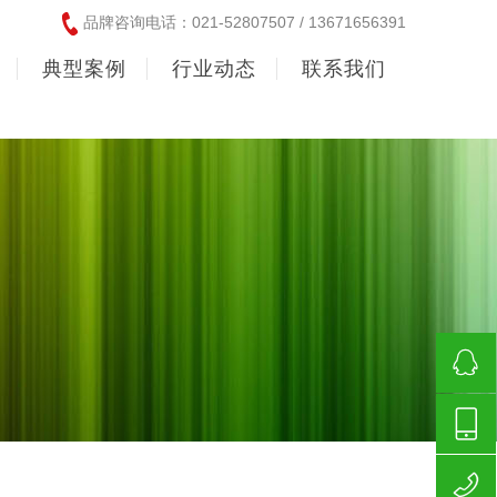
品牌咨询电话：021-52807507 / 13671656391
典型案例
行业动态
联系我们
358598
136716