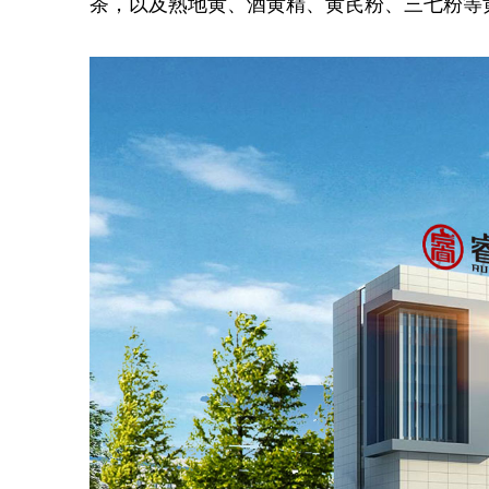
茶，以及
熟地黄、酒黄精、黄芪粉、三七粉等